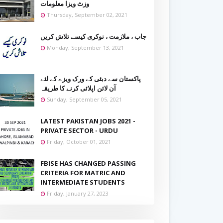
وزٹ ویزا معلومات
Thursday, September 02, 2021
جاب ، ملازمت ، نوکری کیسے تلاش کریں
Monday, September 13, 2021
پاکستان سے دبئی کے ورک ویزے کے لئے
آن لائن اپلائی کرنے کا طریقہ
Sunday, September 05, 2021
LATEST PAKISTAN JOBS 2021 -
PRIVATE SECTOR - URDU
Friday, October 01, 2021
FBISE HAS CHANGED PASSING
CRITERIA FOR MATRIC AND
INTERMEDIATE STUDENTS
Friday, January 27, 2023