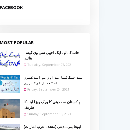
FACEBOOK
MOST POPULAR
جاب کے لیے ایک اچھی سی وی کیسے
بنائیں
Tuesday, September 07, 2021
ہیش ٹیگ کیا ہے اور ہم اسے کیوں
استعمال کرتے ہیں
Friday, September 24, 2021
پاکستان سے دبئی کا ورک ویزا لینے کا
طریقہ
Sunday, September 05, 2021
ابوظہبی ، دبئی (متحدہ عرب امارات)