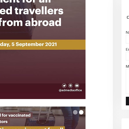
C
N
E
M