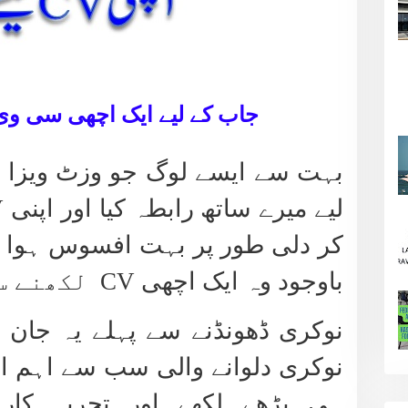
جاب کے لیے ایک اچھی سی وی
بہت سے ایسے لوگ جو وزٹ ویزا پر
لیے میرے ساتھ رابطہ کیا اور اپنی
V
کر دلی طور پر بہت افسوس ہوا 
باوجود وہ ایک اچھی
CV
لکھنے سے
نوکری ڈھونڈنے سے پہلے یہ جان
نوکری دلوانے والی سب سے اہم او
ہی پڑھے لکھے اور تجربہ کا