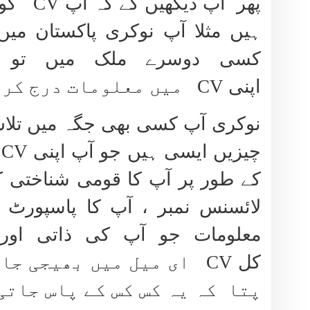
پھر آپ دیکھیں گے کہ آپ
CV
کون 
ہیں مثلا آپ نوکری پاکستان میں 
کسی دوسرے ملک میں تو
اپنی
CV
میں معلومات درج کری
نوکری آپ کسی بھی جگہ میں تلا
چیزیں ایسی ہیں جو آپ اپنی
CV
م
کے طور پر آپ کا قومی شناختی کار
لائسنس نمبر ، آپ کا پاسپورٹ 
معلومات جو آپ کی ذاتی اور 
کل
CV
ای میل میں بھیجی جاتی
پتا کہ یہ کس کس کے پاس جاتی