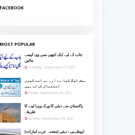
FACEBOOK
MOST POPULAR
جاب کے لیے ایک اچھی سی وی کیسے
بنائیں
Tuesday, September 07, 2021
ہیش ٹیگ کیا ہے اور ہم اسے کیوں
استعمال کرتے ہیں
Friday, September 24, 2021
پاکستان سے دبئی کا ورک ویزا لینے کا
طریقہ
Sunday, September 05, 2021
ابوظہبی ، دبئی (متحدہ عرب امارات)