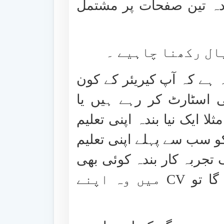
دہ تین صفحات پر مشتمل
ال رکھنا چاہیے ۔
ہے کہ آپ کیریئر کے کون
 اسٹارٹ کر رہے ہیں یا
لا ایک نیا بندہ اپنی تعلیم
کو سب سے پہلے اپنی تعلیم
تجربہ کار بندہ کوئی بھی
 گا تو
CV
میں وہ اپنے