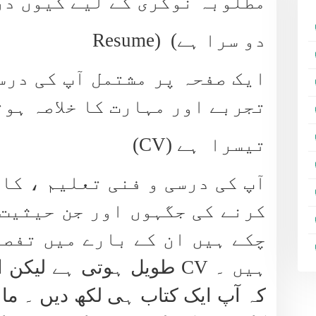
مطلوبہ نوکری کے لیے کیوں در
دو سرا ہے) (
Resume
ایک صفحہ پر مشتمل آپ کی درس
تجربے اور مہارت کا خلاصہ ہوت
تیسرا ہے (
CV
)
آپ کی درسی و فنی تعلیم ، کا
کرنے کی جگہوں اور جن حیثیت
چکے ہیں ان کے بارے میں تفص
ہیں ۔
CV
طویل ہوتی ہے لیکن ا
کہ آپ ایک کتاب ہی لکھ دیں ۔ ما