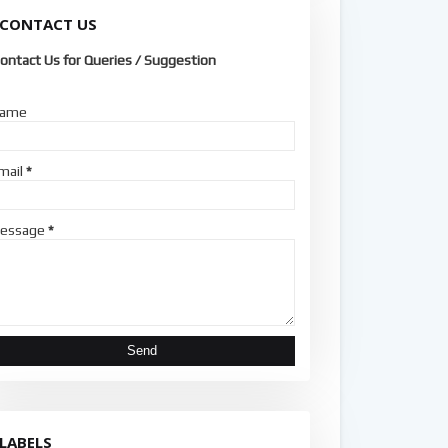
CONTACT US
ontact Us for Queries / Suggestion
ame
mail
*
essage
*
LABELS