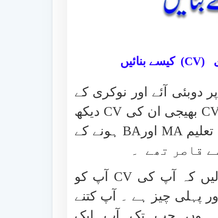
(CV)
کیسے بنائیں
 دوبئی آئے اور نوکری کے
C
بھیجی ان کی
CV
دیکھ
تعلیم
MA
اور
BA
ہونے کے
 قاصر تھے ۔
 لیں کہ آپ کی
CV
آپ کو
ر پہلی چیز ہے ۔ آپ کتنے
ر ہوں جب تک آپ ایک