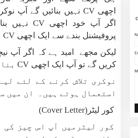
اچھی
CV
نہیں بنائیں گے آپ نوک
C
اگر آپ خود اچھی
CV
نہیں بنا
پروفیشنل بندے سے ایک اچھی
CV
ب
N
لیکن مجھے امید ہے کہ اگر آپ نی
E
کریں گے تو آپ ایک اچھی
CV
بنا 
M
نوکری تلاش کرنے کے لئے لیے
استعمال ہوتے ہیں۔ ان میں سے 
کور لیٹر(
Cover Letter
)
کور لیٹرمیں آپ اس چیز کی و