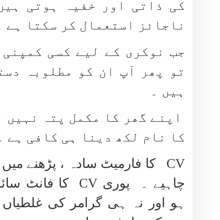
کی ذاتی اور خفیہ ہوتی ہیں
ناجائز استعمال کر سکتا ہے ۔
جب نوکری کے لیے کسی کمپنی 
تو پھر آپ ان کو مطلوبہ دست
ہیں ۔
اپنے گھر کا مکمل پتہ نہیں ل
کا نام لکھ دینا ہی کافی ہے ۔
CV
کا فارمیٹ سادہ ، پڑھنے میں آس
چاہیے ۔ پوری
CV
کا فانٹ سائز
ہو اور نہ ہی گرامر کی غلطیا