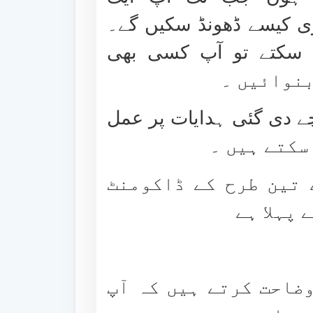
ری کیسے ڈھونڈ سکیں گے۔
 سکتے تو آپ کسی بھی
نوائیں ۔
چے دی گئی ہدایات پر عمل
سکتے ہیں ۔
 تین طرح کے ڈاکومنٹ
پہلا ہے
ضاحت کرتے ہیں کہ آپ